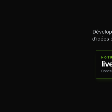
Développ
d'idées 
NOTR
liv
Concer