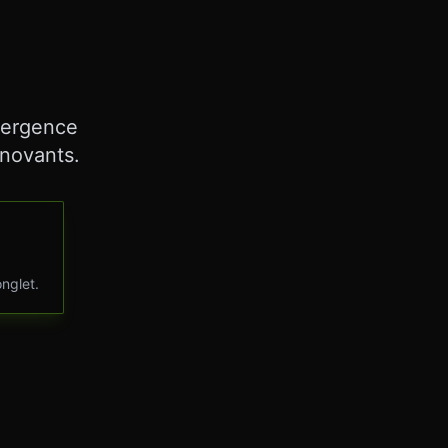
émergence
nnovants.
onglet.