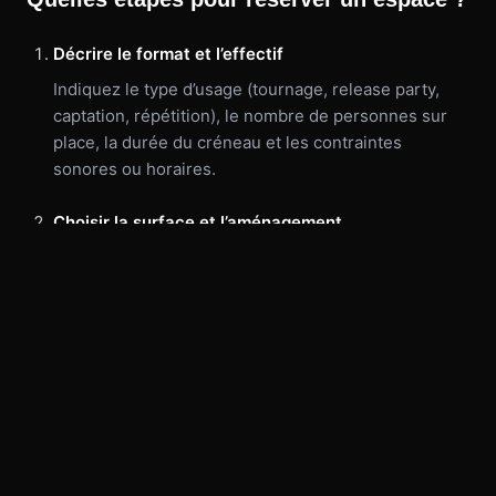
Décrire le format et l’effectif
Indiquez le type d’usage (tournage, release party,
captation, répétition), le nombre de personnes sur
place, la durée du créneau et les contraintes
sonores ou horaires.
Choisir la surface et l’aménagement
Nous vous orientons vers un espace entre 30 et 120
m² selon le dispositif : plateau seul, zone public,
besoin de régie ou de backstage. Un plan sommaire
ou des références visuelles accélèrent la validation.
Lister le matériel de captation et de sonorisation
Précisez si vous avez besoin de caméras, micros,
enceintes ou console — ou si vous apportez une
partie du matériel. Pour une captation live plus