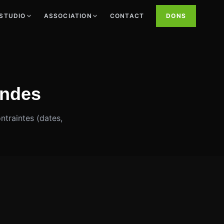
STUDIO
ASSOCIATION
CONTACT
DONS
andes
ntraintes (dates,