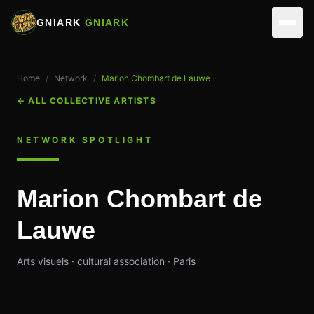
GNIARK
GNIARK
NETWORK
Home
/
Network
/
Marion Chombart de Lauwe
ARTISTS
ACTIVITIES
←
ALL COLLECTIVE ARTISTS
PARTNERS
REALIZATIONS
VIRTUAL STUDIOS
NETWORK SPOTLIGHT
EVENTS
MUSICIANS
ASSOCIATION
Marion Chombart de
SKILLS
EDIT & DIRECTION
TEAM
CONTACT
Lauwe
OUR SPACES
OPERATIONS
MAKE A DONATION
Arts visuels · cultural association · Paris
MEMBERSHIP