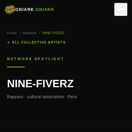
GNIARK
GNIARK
NETWORK
Home
/
Network
/
NINE-FIVERZ
ARTISTS
ACTIVITIES
←
ALL COLLECTIVE ARTISTS
PARTNERS
REALIZATIONS
VIRTUAL STUDIOS
NETWORK SPOTLIGHT
EVENTS
MUSICIANS
ASSOCIATION
NINE-FIVERZ
SKILLS
EDIT & DIRECTION
TEAM
CONTACT
Rappeur · cultural association · Paris
OUR SPACES
OPERATIONS
MAKE A DONATION
MEMBERSHIP