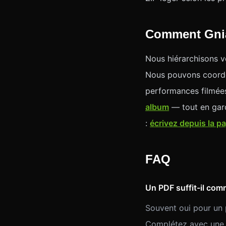
Comment Gniar
Nous hiérarchisons vo
Nous pouvons coordo
performances filmée
album
— tout en garda
:
écrivez depuis la p
FAQ
Un PDF suffit-il co
Souvent oui pour un pr
Complétez avec une p