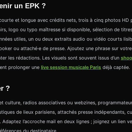
enir un EPK ?
courte et longue avec crédits nets, trois à cinq photos HD 
irs, logo ou typo maîtresse si disponible, sélection de titre
ées utiles, un ou deux extraits audio ou vidéo courts lisib
booker ou attaché·e de presse. Ajoutez une phrase sur votre
ter les rédactions. Les visuels sont souvent issus d’un
shoo
uvent prolonger une
live session musicale Paris
déjà captée.
r ?
t culture, radios associatives ou webzines, programmateurs
istiques de lieux parisiens, attachés presse indépendants, cu
. Adaptez l’accroche mail en deux lignes ; joignez un lien ve
références du destinataire.