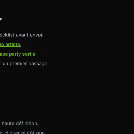
?
ecklist avant envoi.
o artiste
,
ease party sortie
our un premier passage
 haute définition.
 cliquer plutôt que