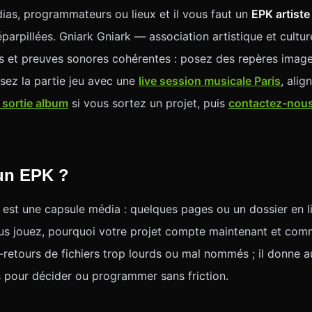
as, programmateurs ou lieux et il vous faut un
EPK artiste
éparpillées. Gniark Gniark — association artistique et cultur
ls et preuves sonores cohérentes : posez des repères imag
ssez la partie jeu avec une
live session musicale Paris
, ali
 sortie album
si vous sortez un projet, puis
contactez-nou
'un EPK ?
t est une capsule média : quelques pages ou un dossier en l
us jouez, pourquoi votre projet compte maintenant et com
ers-retours de fichiers trop lourds ou mal nommés ; il donne a
 pour décider ou programmer sans friction.