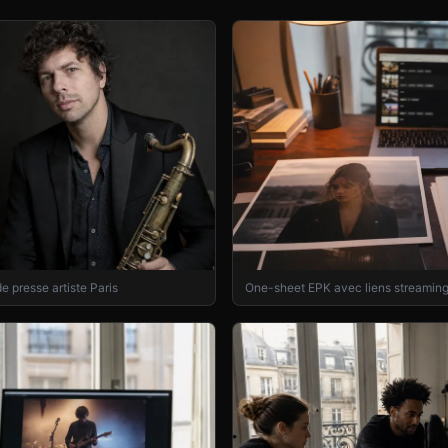
e presse artiste Paris
One-sheet EPK avec liens streaming e