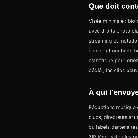
Que doit cont
Visée minimale : bio 
avec droits photo cla
streaming et métadonn
à venir et contacts 
esthétique pour orien
dédié ; les clips pe
À qui l'envoye
Rédactions musique e
clubs, directeurs art
ou labels partenaires
ZIP léger selon les p