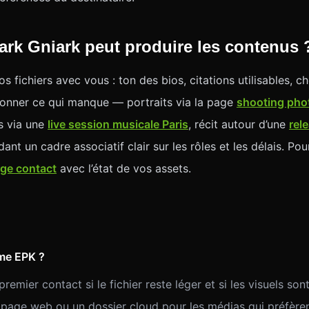
k Gniark peut produire les contenus 
s fichiers avec vous : ton des bios, citations utilisables, ch
nner ce qui manque — portraits via la page
shooting phot
s via une
live session musicale Paris
, récit autour d’une
rel
nt un cadre associatif clair sur les rôles et les délais. P
age contact
avec l’état de vos assets.
mme EPK ?
emier contact si le fichier reste léger et si les visuels sont
age web ou un dossier cloud pour les médias qui préfèrent